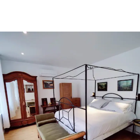
La chambre Baldaquin au tabouret coquillage
Lit double Queen Size
160 x 200
Je séjourne là