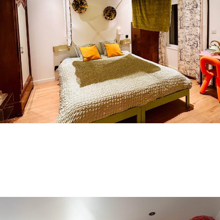
VOLPONE
La chambre japonisante aux Oiseaux
Lit double Queen Size
160 x 200
Je séjourne là