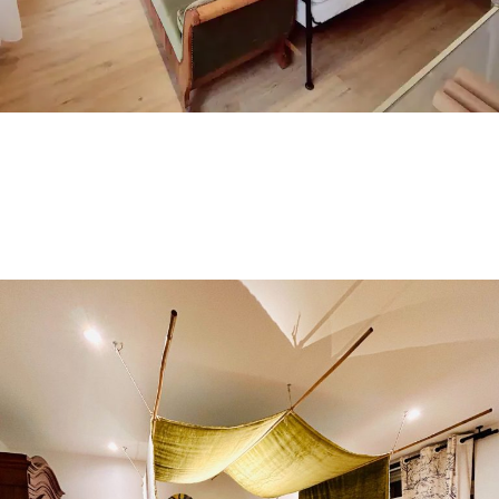
TURANDOT
Le lit cabane au design pop & coloré
Lit double King Size
180 x 200
Je séjourne là