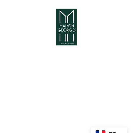
69, rue de Lille 59200 -
TOURCOING
Mail :
bonjour@maisongeorges
.org
Téléphone : +33 (0)6 83
36 95 57
Copyright ©. Tous
droits réservés.